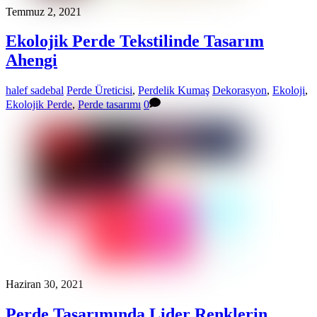
Temmuz 2, 2021
Ekolojik Perde Tekstilinde Tasarım
Ahengi
halef sadebal
Perde Üreticisi
,
Perdelik Kumaş
Dekorasyon
,
Ekoloji
,
Ekolojik Perde
,
Perde tasarımı
0
Haziran 30, 2021
Perde Tasarımında Lider Renklerin