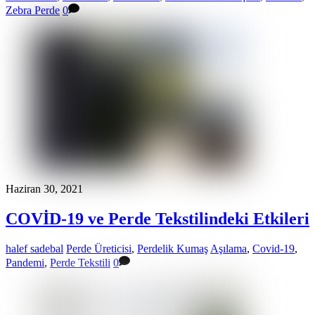
Zebra Perde
0
Haziran 30, 2021
COVİD-19 ve Perde Tekstilindeki Etkileri
halef sadebal
Perde Üreticisi
,
Perdelik Kumaş
Aşılama
,
Covid-19
,
Pandemi
,
Perde Tekstili
0