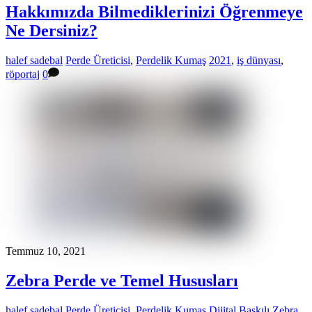
Hakkımızda Bilmediklerinizi Öğrenmeye
Ne Dersiniz?
halef sadebal
Perde Üreticisi
,
Perdelik Kumaş
2021
,
iş dünyası
,
röportaj
0
Temmuz 10, 2021
Zebra Perde ve Temel Hususları
halef sadebal
Perde Üreticisi
,
Perdelik Kumaş
Dijital Baskılı Zebra