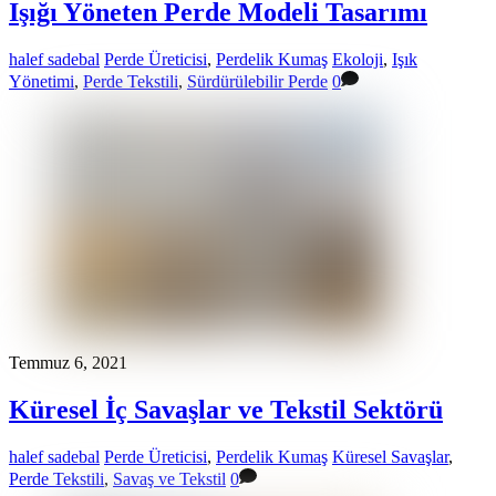
Işığı Yöneten Perde Modeli Tasarımı
halef sadebal
Perde Üreticisi
,
Perdelik Kumaş
Ekoloji
,
Işık
Yönetimi
,
Perde Tekstili
,
Sürdürülebilir Perde
0
Temmuz 6, 2021
Küresel İç Savaşlar ve Tekstil Sektörü
halef sadebal
Perde Üreticisi
,
Perdelik Kumaş
Küresel Savaşlar
,
Perde Tekstili
,
Savaş ve Tekstil
0