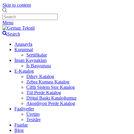
Skip to content
Menu
Search
Anasayfa
Kurumsal
Sertifikalar
İnsan Kaynakları
İş Başvurusu
E-Katalog
Dikey Katalog
Zebra Kumaşı Katalog
Çiftli Sistem Stor Katalog
Tül Perde Katalog
Dijital Baskı Kataloğumuz
Akordiyon Perde Katalog
Faaliyetler
Üretim
Tesisler
Fuarlar
Blog