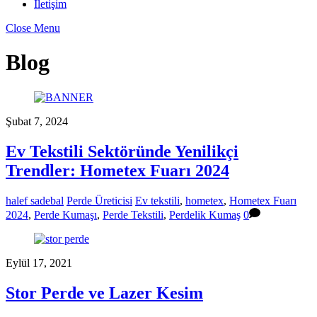
İletişim
Close Menu
Blog
Şubat 7, 2024
Ev Tekstili Sektöründe Yenilikçi
Trendler: Hometex Fuarı 2024
halef sadebal
Perde Üreticisi
Ev tekstili
,
hometex
,
Hometex Fuarı
2024
,
Perde Kumaşı
,
Perde Tekstili
,
Perdelik Kumaş
0
Eylül 17, 2021
Stor Perde ve Lazer Kesim