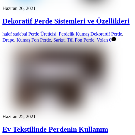
Haziran 26, 2021
Dekoratif Perde Sistemleri ve Özellikleri
halef sadebal
Perde Üreticisi
,
Perdelik Kumaş
Dekorartif Perde
,
Drape
,
Kumaş Fon Perde
,
Sarkıt
,
Tül Fon Perde
,
Volan
0
Haziran 25, 2021
Ev Tekstilinde Perdenin Kullanım