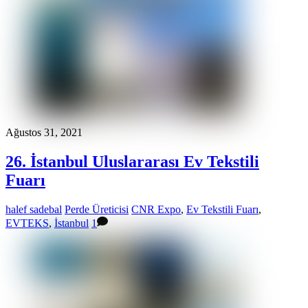
Ağustos 31, 2021
26. İstanbul Uluslararası Ev Tekstili
Fuarı
halef sadebal
Perde Üreticisi
CNR Expo
,
Ev Tekstili Fuarı
,
EVTEKS
,
İstanbul
1