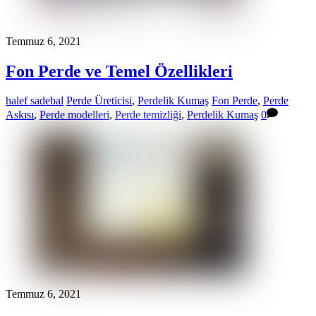
Temmuz 6, 2021
Fon Perde ve Temel Özellikleri
halef sadebal
Perde Üreticisi
,
Perdelik Kumaş
Fon Perde
,
Perde
Askısı
,
Perde modelleri
,
Perde temizliği
,
Perdelik Kumaş
0
Temmuz 6, 2021