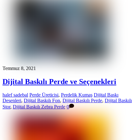
Temmuz 8, 2021
Dijital Baskılı Perde ve Seçenekleri
halef sadebal
Perde Üreticisi
,
Perdelik Kumaş
Dijital Baskı
Desenleri
,
Dijital Baskılı Fon
,
Dijital Baskılı Perde
,
Dijital Baskılı
Stor
,
Dijital Baskılı Zebra Perde
0