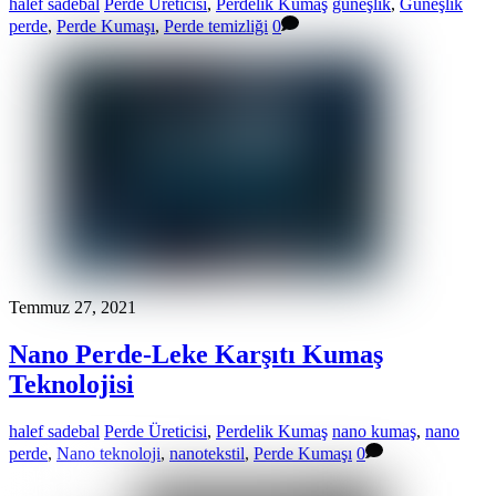
halef sadebal
Perde Üreticisi
,
Perdelik Kumaş
güneşlik
,
Güneşlik
perde
,
Perde Kumaşı
,
Perde temizliği
0
Temmuz 27, 2021
Nano Perde-Leke Karşıtı Kumaş
Teknolojisi
halef sadebal
Perde Üreticisi
,
Perdelik Kumaş
nano kumaş
,
nano
perde
,
Nano teknoloji
,
nanotekstil
,
Perde Kumaşı
0