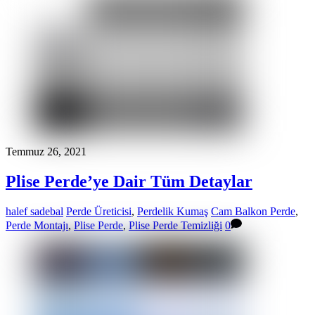
Temmuz 26, 2021
Plise Perde’ye Dair Tüm Detaylar
halef sadebal
Perde Üreticisi
,
Perdelik Kumaş
Cam Balkon Perde
,
Perde Montajı
,
Plise Perde
,
Plise Perde Temizliği
0