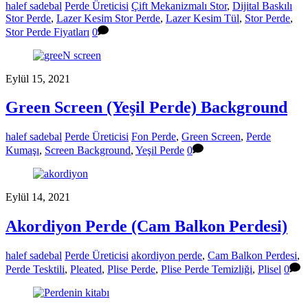
halef sadebal
Perde Üreticisi
Çift Mekanizmalı Stor
,
Dijital Baskılı
Stor Perde
,
Lazer Kesim Stor Perde
,
Lazer Kesim Tül
,
Stor Perde
,
Stor Perde Fiyatları
0
Eylül 15, 2021
Green Screen (Yeşil Perde) Background
halef sadebal
Perde Üreticisi
Fon Perde
,
Green Screen
,
Perde
Kumaşı
,
Screen Background
,
Yeşil Perde
0
Eylül 14, 2021
Akordiyon Perde (Cam Balkon Perdesi)
halef sadebal
Perde Üreticisi
akordiyon perde
,
Cam Balkon Perdesi
,
Perde Tesktili
,
Pleated
,
Plise Perde
,
Plise Perde Temizliği
,
Plisel
0