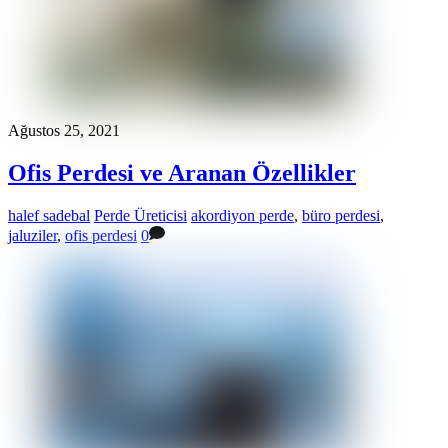
Ağustos 25, 2021
Ofis Perdesi ve Aranan Özellikler
halef sadebal
Perde Üreticisi
akordiyon perde
,
büro perdesi
,
jaluziler
,
ofis perdesi
0