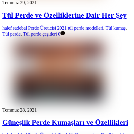
Temmuz 29, 2021
Tül Perde ve Özelliklerine Dair Her Şey
halef sadebal
Perde Üreticisi
2021 tül perde modelleri
,
Tül kumaş
,
Tül perde
,
Tül perde çeşitleri
0
Temmuz 28, 2021
Güneşlik Perde Kumaşları ve Özellikleri