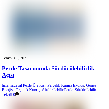
Temmuz 5, 2021
Perde Tasarımında Sürdürülebilirlik
Açısı
halef sadebal
Perde Üreticisi
,
Perdelik Kumaş
Ekoloji
,
Güneş
Enerjisi
,
Organik Kumaş
,
Sürdürülebilir Perde
,
Sürdürülebilir
Tekstil
0