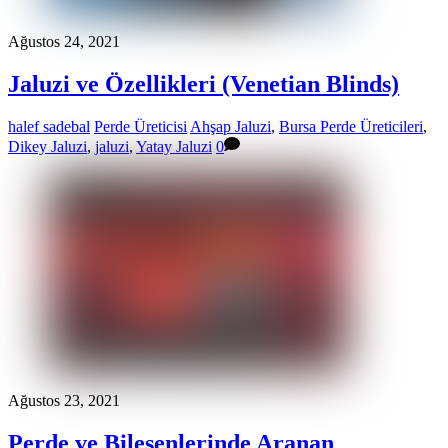
Ağustos 24, 2021
Jaluzi ve Özellikleri (Venetian Blinds)
halef sadebal
Perde Üreticisi
Ahşap Jaluzi
,
Bursa Perde Üreticileri
,
Dikey Jaluzi
,
jaluzi
,
Yatay Jaluzi
0
Ağustos 23, 2021
Perde ve Bileşenlerinde Aranan