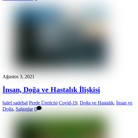
Ağustos 3, 2021
İnsan, Doğa ve Hastalık İlişkisi
halef sadebal
Perde Üreticisi
Covid-19
,
Doğa ve Hastalık
,
İnsan ve
Doğa
,
Salgınlar
0