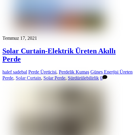
Temmuz 17, 2021
Solar Curtain-Elektrik Üreten Akıllı
Perde
halef sadebal
Perde Üreticisi
,
Perdelik Kumaş
Güneş Enerjisi Üreten
Perde
,
Solar Curtain
,
Solar Perde
,
Sürdürülebilirlik
0