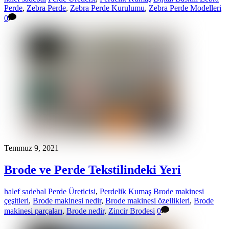
Perde
,
Zebra Perde
,
Zebra Perde Kurulumu
,
Zebra Perde Modelleri
0
Temmuz 9, 2021
Brode ve Perde Tekstilindeki Yeri
halef sadebal
Perde Üreticisi
,
Perdelik Kumaş
Brode makinesi
çeşitleri
,
Brode makinesi nedir
,
Brode makinesi özellikleri
,
Brode
makinesi parçaları
,
Brode nedir
,
Zincir Brodesi
0