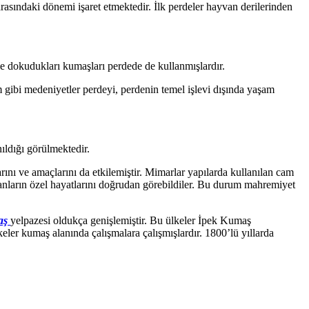
arasındaki dönemi işaret etmektedir. İlk perdeler hayvan derilerinden
erle dokudukları kumaşları perdede de kullanmışlardır.
m gibi medeniyetler perdeyi, perdenin temel işlevi dışında yaşam
ıldığı görülmektedir.
nı ve amaçlarını da etkilemiştir. Mimarlar yapılarda kullanılan cam
nsanların özel hayatlarını doğrudan görebildiler. Bu durum mahremiyet
aş
yelpazesi oldukça genişlemiştir. Bu ülkeler İpek Kumaş
keler kumaş alanında çalışmalara çalışmışlardır. 1800’lü yıllarda