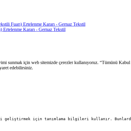
ili Fuarı) Ertelenme Kararı - Gernaz Tekstil
 Ertelenme Kararı - Gernaz Tekstil
 deneyimi sunmak için web sitemizde çerezler kullanıyoruz. “Tümünü Kabu
aret edebilirsiniz.
i geliştirmek için tanımlama bilgileri kullanır. Bunlard