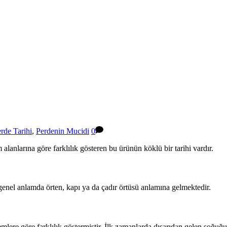
rde Tarihi
,
Perdenin Mucidi
0
 alanlarına göre farklılık gösteren bu ürünün köklü bir tarihi vardır.
genel anlamda örten, kapı ya da çadır örtüsü anlamına gelmektedir.
mlere göre farklılık göstermiştir. İlk zamanlarda dışarıdan gelen soğuğu