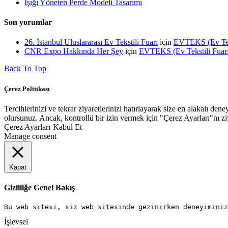
Işığı Yöneten Perde Modeli Tasarımı
Son yorumlar
26. İstanbul Uluslararası Ev Tekstili Fuarı
için
EVTEKS (Ev Tekst
CNR Expo Hakkında Her Şey
için
EVTEKS (Ev Tekstili Fuarı)
Back To Top
Çerez Politikası
Tercihlerinizi ve tekrar ziyaretlerinizi hatırlayarak size en alakalı
olursunuz. Ancak, kontrollü bir izin vermek için "Çerez Ayarları"nı ziy
Çerez Ayarları
Kabul Et
Manage consent
Kapat
Gizliliğe Genel Bakış
Bu web sitesi, siz web sitesinde gezinirken deneyiminiz
İşlevsel