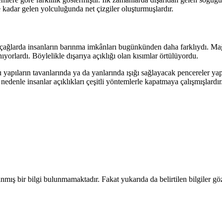
kadar gelen yolculuğunda net çizgiler oluşturmuşlardır.
 İlk çağlarda insanların barınma imkânları bugünkünden daha farklıydı. Ma
yorlardı. Böylelikle dışarıya açıklığı olan kısımlar örtülüyordu.
u yapıların tavanlarında ya da yanlarında ışığı sağlayacak pencereler yap
denle insanlar açıklıkları çeşitli yöntemlerle kapatmaya çalışmışlardır.
tlanmış bir bilgi bulunmamaktadır. Fakat yukarıda da belirtilen bilgiler