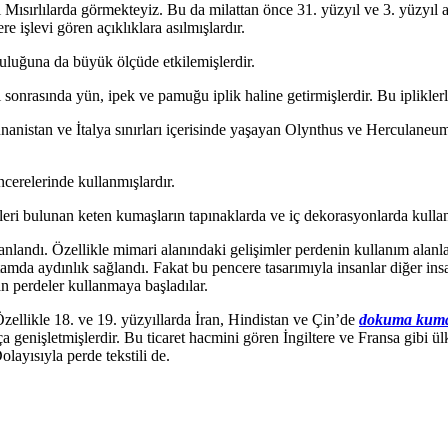
i Mısırlılarda görmekteyiz. Bu da milattan önce 31. yüzyıl ve 3. yüzyıl 
re işlevi gören açıklıklara asılmışlardır.
lculuğuna da büyük ölçüde etkilemişlerdir.
eni sonrasında yün, ipek ve pamuğu iplik haline getirmişlerdir. Bu iplikl
unanistan ve İtalya sınırları içerisinde yaşayan Olynthus ve Herculaneu
ncerelerinde kullanmışlardır.
ri bulunan keten kumaşların tapınaklarda ve iç dekorasyonlarda kullan
andı. Özellikle mimari alanındaki gelişimler perdenin kullanım alanları
ortamda aydınlık sağlandı. Fakat bu pencere tasarımıyla insanlar diğer i
n perdeler kullanmaya başladılar.
. Özellikle 18. ve 19. yüzyıllarda İran, Hindistan ve Çin’de
dokuma kum
ça genişletmişlerdir. Bu ticaret hacmini gören İngiltere ve Fransa gibi ül
layısıyla perde tekstili de.