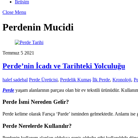
İletişim
Close Menu
Perdenin Mucidi
Temmuz
5
2021
Perde’nin İcadı ve Tarihteki Yolculuğu
halef sadebal
Perde Üreticisi
,
Perdelik Kumaş
İlk Perde
,
Kronoloji
,
Pe
Perde
yaşam alanlarının parçası olan bir ev tekstili ürünüdür. Kullanım
Perde İsmi Nereden Gelir?
Perde kelime olarak Farsça ‘Parde’ isminden gelmektedir. Anlamı ise 
Perde Nerelerde Kullanılır?
Perdenin kullanım alanları oldukça geniş olduğu gibi kullanıldığı döne