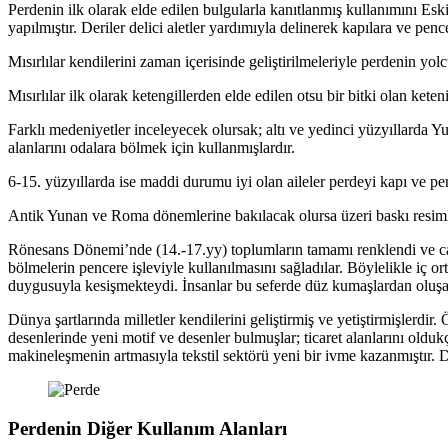
Perdenin ilk olarak elde edilen bulgularla kanıtlanmış kullanımını Esk
yapılmıştır. Deriler delici aletler yardımıyla delinerek kapılara ve pence
Mısırlılar kendilerini zaman içerisinde geliştirilmeleriyle perdenin yo
Mısırlılar ilk olarak ketengillerden elde edilen otsu bir bitki olan ket
Farklı medeniyetler inceleyecek olursak; altı ve yedinci yüzyıllarda Y
alanlarını odalara bölmek için kullanmışlardır.
6-15. yüzyıllarda ise maddi durumu iyi olan aileler perdeyi kapı ve pe
Antik Yunan ve Roma dönemlerine bakılacak olursa üzeri baskı resimle
Rönesans Dönemi’nde (14.-17.yy) toplumların tamamı renklendi ve canl
bölmelerin pencere işleviyle kullanılmasını sağladılar. Böylelikle iç 
duygusuyla kesişmekteydi. İnsanlar bu seferde düz kumaşlardan oluşa
Dünya şartlarında milletler kendilerini geliştirmiş ve yetiştirmişlerdir
desenlerinde yeni motif ve desenler bulmuşlar; ticaret alanlarını olduk
makineleşmenin artmasıyla tekstil sektörü yeni bir ivme kazanmıştır. Do
Perdenin Diğer Kullanım Alanları