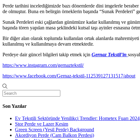
Perde tarihini incelediğimizde bazı dönemlerde dini imgelerle beraber
de olmuştur. Buna en belirgin örneklerin başında “Sunak Perdeleri” g
Sunak Perdeleri eski çağlardan günümüze kadar kullanılmış ve günümüzd
başında tören yapılan masa şeklindeki kutsal taşı ayinler esnasına ört
Bir diğer alan olarak toplumda kullanılan ortak alanlarda mahremiyeti
kullanılmış ve kullanılmaya devam etmektedir.
Perdeye dair güncel bilgileri takip etmek için
Gernaz Tekstil’in
sosyal
https://www.instagram.com/gernaztekstil/
https://www.facebook.com/Gernaz-tekstil-112539127131517/about
Son Yazılar
Ev Tekstili Sektöründe Yenilikçi Trendler: Hometex Fuarı 2024
Stor Perde ve Lazer Kesim
Green Screen (Yeşil Perde) Background
Akordiyon Perde (Cam Balkon Perdesi)