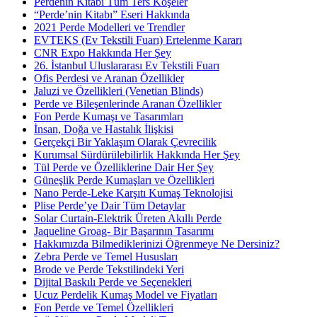
Perdenin Kitabı Tüm Ters Köşeler
“Perde’nin Kitabı” Eseri Hakkında
2021 Perde Modelleri ve Trendler
EVTEKS (Ev Tekstili Fuarı) Ertelenme Kararı
CNR Expo Hakkında Her Şey
26. İstanbul Uluslararası Ev Tekstili Fuarı
Ofis Perdesi ve Aranan Özellikler
Jaluzi ve Özellikleri (Venetian Blinds)
Perde ve Bileşenlerinde Aranan Özellikler
Fon Perde Kumaşı ve Tasarımları
İnsan, Doğa ve Hastalık İlişkisi
Gerçekçi Bir Yaklaşım Olarak Çevrecilik
Kurumsal Sürdürülebilirlik Hakkında Her Şey
Tül Perde ve Özelliklerine Dair Her Şey
Güneşlik Perde Kumaşları ve Özellikleri
Nano Perde-Leke Karşıtı Kumaş Teknolojisi
Plise Perde’ye Dair Tüm Detaylar
Solar Curtain-Elektrik Üreten Akıllı Perde
Jaqueline Groag- Bir Başarının Tasarımı
Hakkımızda Bilmediklerinizi Öğrenmeye Ne Dersiniz?
Zebra Perde ve Temel Hususları
Brode ve Perde Tekstilindeki Yeri
Dijital Baskılı Perde ve Seçenekleri
Ucuz Perdelik Kumaş Model ve Fiyatları
Fon Perde ve Temel Özellikleri