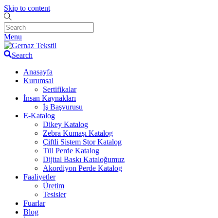
Skip to content
Menu
Search
Anasayfa
Kurumsal
Sertifikalar
İnsan Kaynakları
İş Başvurusu
E-Katalog
Dikey Katalog
Zebra Kumaşı Katalog
Çiftli Sistem Stor Katalog
Tül Perde Katalog
Dijital Baskı Kataloğumuz
Akordiyon Perde Katalog
Faaliyetler
Üretim
Tesisler
Fuarlar
Blog