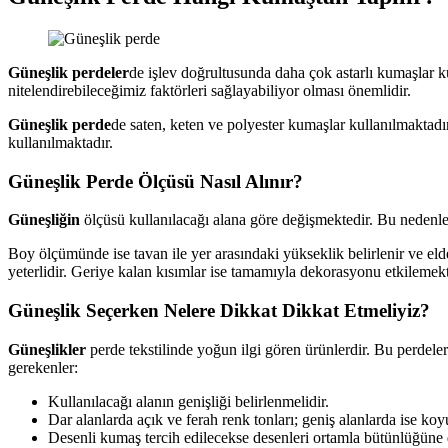
Güneşlik perdeler
de işlev doğrultusunda daha çok astarlı kumaşlar k
nitelendirebileceğimiz faktörleri sağlayabiliyor olması önemlidir.
Güneşlik perde
de saten, keten ve polyester kumaşlar kullanılmaktadı
kullanılmaktadır.
Güneşlik Perde Ölçüsü Nasıl Alınır?
Güneşliğin
ölçüsü kullanılacağı alana göre değişmektedir. Bu nedenle 
Boy ölçümünde ise tavan ile yer arasındaki yükseklik belirlenir ve el
yeterlidir. Geriye kalan kısımlar ise tamamıyla dekorasyonu etkilemekt
Güneşlik Seçerken Nelere Dikkat Dikkat Etmeliyiz?
Güneşlikler
perde tekstilinde yoğun ilgi gören ürünlerdir. Bu perdele
gerekenler:
Kullanılacağı alanın genişliği belirlenmelidir.
Dar alanlarda açık ve ferah renk tonları; geniş alanlarda ise koyu
Desenli kumaş tercih edilecekse desenleri ortamla bütünlüğüne d