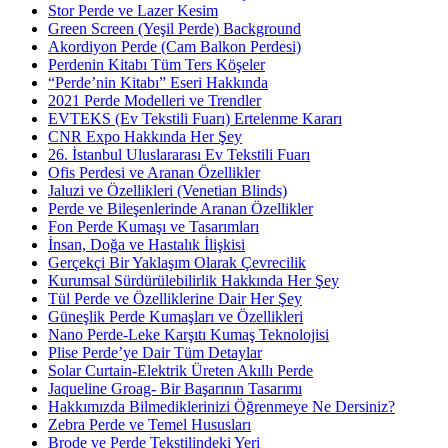
Stor Perde ve Lazer Kesim
Green Screen (Yeşil Perde) Background
Akordiyon Perde (Cam Balkon Perdesi)
Perdenin Kitabı Tüm Ters Köşeler
“Perde’nin Kitabı” Eseri Hakkında
2021 Perde Modelleri ve Trendler
EVTEKS (Ev Tekstili Fuarı) Ertelenme Kararı
CNR Expo Hakkında Her Şey
26. İstanbul Uluslararası Ev Tekstili Fuarı
Ofis Perdesi ve Aranan Özellikler
Jaluzi ve Özellikleri (Venetian Blinds)
Perde ve Bileşenlerinde Aranan Özellikler
Fon Perde Kumaşı ve Tasarımları
İnsan, Doğa ve Hastalık İlişkisi
Gerçekçi Bir Yaklaşım Olarak Çevrecilik
Kurumsal Sürdürülebilirlik Hakkında Her Şey
Tül Perde ve Özelliklerine Dair Her Şey
Güneşlik Perde Kumaşları ve Özellikleri
Nano Perde-Leke Karşıtı Kumaş Teknolojisi
Plise Perde’ye Dair Tüm Detaylar
Solar Curtain-Elektrik Üreten Akıllı Perde
Jaqueline Groag- Bir Başarının Tasarımı
Hakkımızda Bilmediklerinizi Öğrenmeye Ne Dersiniz?
Zebra Perde ve Temel Hususları
Brode ve Perde Tekstilindeki Yeri