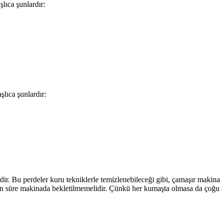
şlıca şunlardır:
aşlıca şunlardır:
ir. Bu perdeler kuru tekniklerle temizlenebileceği gibi, çamaşır makina
süre makinada bekletilmemelidir. Çünkü her kumaşta olmasa da çoğu kum