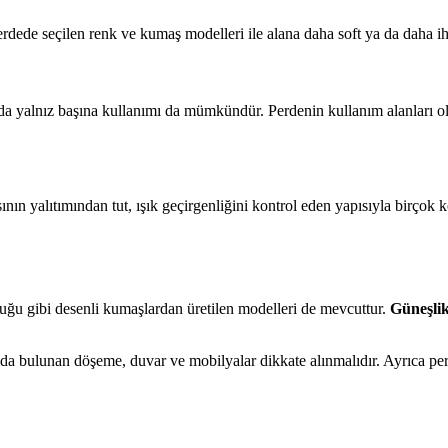
rdede seçilen renk ve kumaş modelleri ile alana daha soft ya da daha ihti
a yalnız başına kullanımı da mümkündür. Perdenin kullanım alanları oldu
Isının yalıtımından tut, ışık geçirgenliğini kontrol eden yapısıyla birço
lduğu gibi desenli kumaşlardan üretilen modelleri de mevcuttur.
Güneşli
tamda bulunan döşeme, duvar ve mobilyalar dikkate alınmalıdır. Ayrıca p