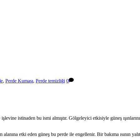
de
,
Perde Kumaşı
,
Perde temizliği
0
şlevine istinaden bu ismi almıştır. Gölgeleyici etkisiyle güneş ışınlarını
şam alanına etki eden güneş bu perde ile engellenir. Bir bakıma ısının y