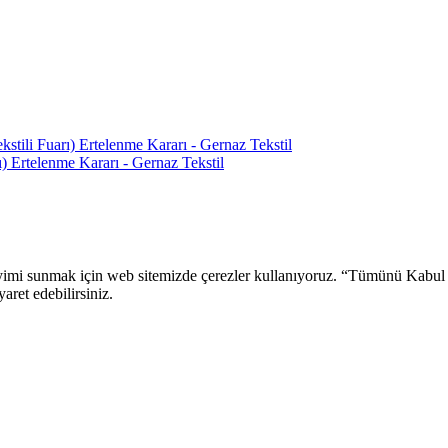
ili Fuarı) Ertelenme Kararı - Gernaz Tekstil
 Ertelenme Kararı - Gernaz Tekstil
 deneyimi sunmak için web sitemizde çerezler kullanıyoruz. “Tümünü Kabu
aret edebilirsiniz.