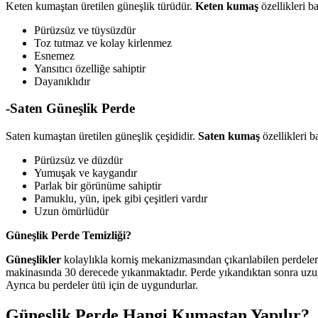
Keten kumaştan üretilen güneşlik türüdür.
Keten kumaş
özellikleri ba
Pürüzsüz ve tüysüzdür
Toz tutmaz ve kolay kirlenmez
Esnemez
Yansıtıcı özelliğe sahiptir
Dayanıklıdır
-Saten Güneşlik Perde
Saten kumaştan üretilen güneşlik çeşididir.
Saten kumaş
özellikleri b
Pürüzsüz ve düzdür
Yumuşak ve kaygandır
Parlak bir görünüme sahiptir
Pamuklu, yün, ipek gibi çeşitleri vardır
Uzun ömürlüdür
Güneşlik Perde Temizliği?
Güneşlikler
kolaylıkla korniş mekanizmasından çıkarılabilen perdelerd
makinasında 30 derecede yıkanmaktadır. Perde yıkandıktan sonra uzun 
Ayrıca bu perdeler ütü için de uygundurlar.
Güneşlik Perde Hangi Kumaştan Yapılır?