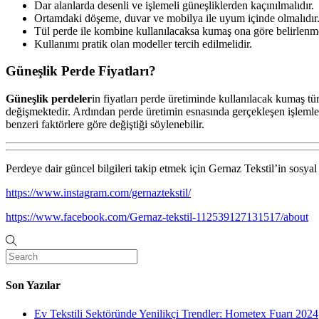
Dar alanlarda desenli ve işlemeli güneşliklerden kaçınılmalıdır.
Ortamdaki döşeme, duvar ve mobilya ile uyum içinde olmalıdır
Tül perde ile kombine kullanılacaksa kumaş ona göre belirlenme
Kullanımı pratik olan modeller tercih edilmelidir.
Güneşlik Perde Fiyatları?
Güneşlik perdeler
in fiyatları perde üretiminde kullanılacak kumaş 
değişmektedir. Ardından perde üretimin esnasında gerçekleşen işleml
benzeri faktörlere göre değiştiği söylenebilir.
Perdeye dair güncel bilgileri takip etmek için Gernaz Tekstil’in sosyal 
https://www.instagram.com/gernaztekstil/
https://www.facebook.com/Gernaz-tekstil-112539127131517/about
Son Yazılar
Ev Tekstili Sektöründe Yenilikçi Trendler: Hometex Fuarı 2024