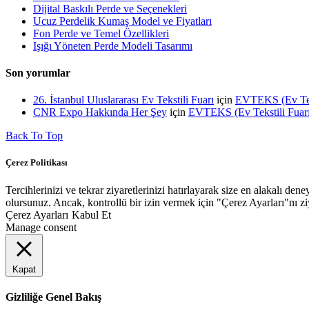
Dijital Baskılı Perde ve Seçenekleri
Ucuz Perdelik Kumaş Model ve Fiyatları
Fon Perde ve Temel Özellikleri
Işığı Yöneten Perde Modeli Tasarımı
Son yorumlar
26. İstanbul Uluslararası Ev Tekstili Fuarı
için
EVTEKS (Ev Tekst
CNR Expo Hakkında Her Şey
için
EVTEKS (Ev Tekstili Fuarı)
Back To Top
Çerez Politikası
Tercihlerinizi ve tekrar ziyaretlerinizi hatırlayarak size en alakalı
olursunuz. Ancak, kontrollü bir izin vermek için "Çerez Ayarları"nı ziy
Çerez Ayarları
Kabul Et
Manage consent
Kapat
Gizliliğe Genel Bakış