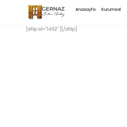
Skip
Anasayfa
Kurumsal
to
content
[dflip id="1452" ][/dflip]