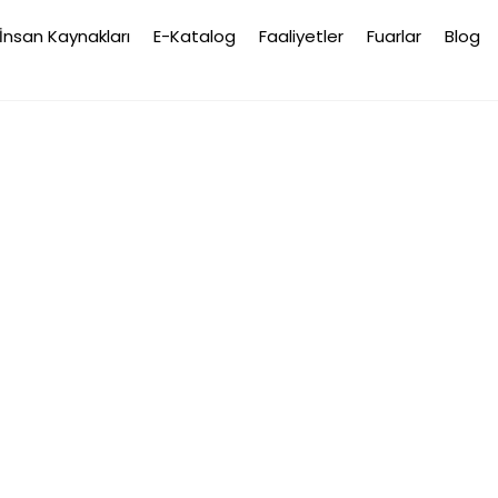
Back
İnsan Kaynakları
E-Katalog
Faaliyetler
Fuarlar
Blog
To
Top