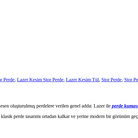
or Perde
,
Lazer Kesim Stor Perde
,
Lazer Kesim Tül
,
Stor Perde
,
Stor Pe
esen oluşturulmuş perdelere verilen genel addır. Lazer ile
perde kumaş
 klasik perde tasarımı ortadan kalkar ve yerine modern bir görünüm geç