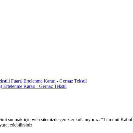
ili Fuarı) Ertelenme Kararı - Gernaz Tekstil
 Ertelenme Kararı - Gernaz Tekstil
 deneyimi sunmak için web sitemizde çerezler kullanıyoruz. “Tümünü Kabu
aret edebilirsiniz.