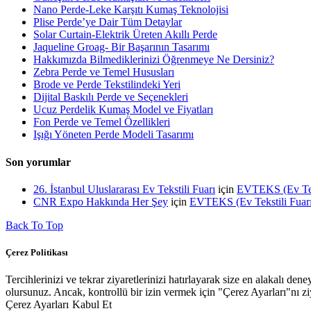
Nano Perde-Leke Karşıtı Kumaş Teknolojisi
Plise Perde’ye Dair Tüm Detaylar
Solar Curtain-Elektrik Üreten Akıllı Perde
Jaqueline Groag- Bir Başarının Tasarımı
Hakkımızda Bilmediklerinizi Öğrenmeye Ne Dersiniz?
Zebra Perde ve Temel Hususları
Brode ve Perde Tekstilindeki Yeri
Dijital Baskılı Perde ve Seçenekleri
Ucuz Perdelik Kumaş Model ve Fiyatları
Fon Perde ve Temel Özellikleri
Işığı Yöneten Perde Modeli Tasarımı
Son yorumlar
26. İstanbul Uluslararası Ev Tekstili Fuarı
için
EVTEKS (Ev Tekst
CNR Expo Hakkında Her Şey
için
EVTEKS (Ev Tekstili Fuarı)
Back To Top
Çerez Politikası
Tercihlerinizi ve tekrar ziyaretlerinizi hatırlayarak size en alakalı
olursunuz. Ancak, kontrollü bir izin vermek için "Çerez Ayarları"nı ziy
Çerez Ayarları
Kabul Et