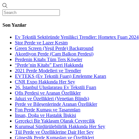
Son Yazılar
Ev Tekstili Sektöründe Yenilikçi Trendler: Hometex Fuarı 2024
Stor Perde ve Lazer Kesim
Green Screen (Yeşil Perde) Background
Akordiyon Perde (Cam Balkon Perdesi)
Perdenin Kitabı Tüm Ters Köşeler
“Perde’nin Kitabı” Eseri Hakkında
2021 Perde Modelleri ve Trendler
EVTEKS (Ev Tekstili Fuarı) Ertelenme Kararı
CNR Expo Hakkında Her Şey
26. İstanbul Uluslararası Ev Tekstili Fuarı
Ofis Perdesi ve Aranan Özellikler
Jaluzi ve Özellikleri (Venetian Blinds)
Perde ve Bileşenlerinde Aranan Özellikler
Fon Perde Kumaşı ve Tasarımları
İnsan, Doğa ve Hastalık İlişkisi
Gerçekçi Bir Yaklaşım Olarak Çevrecilik
Kurumsal Sürdürülebilirlik Hakkında Her Şey
Tül Perde ve Özelliklerine Dair Her Şey
Güneşlik Perde Kumaşları ve Özellikleri