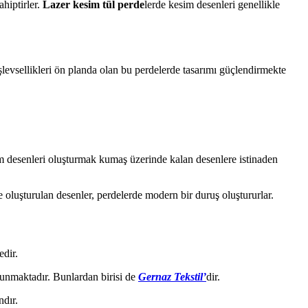
ahiptirler.
Lazer kesim tül perde
lerde kesim desenleri genellikle
şlevsellikleri ön planda olan bu perdelerde tasarımı güçlendirmekte
sim desenleri oluşturmak kumaş üzerinde kalan desenlere istinaden
 oluşturulan desenler, perdelerde modern bir duruş oluştururlar.
edir.
ulunmaktadır. Bunlardan birisi de
Gernaz Tekstil’
dir.
ndır.