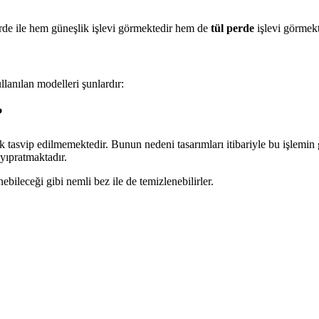
perde ile hem güneşlik işlevi görmektedir hem de
tül perde
işlevi görmekt
llanılan modelleri şunlardır:
?
asvip edilmemektedir. Bunun nedeni tasarımları itibariyle bu işlemin ge
yıpratmaktadır.
ebileceği gibi nemli bez ile de temizlenebilirler.