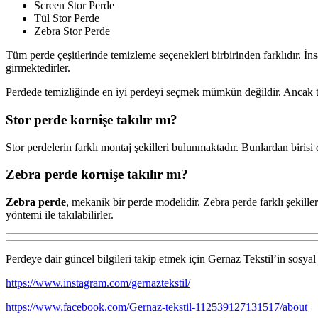
Screen Stor Perde
Tül Stor Perde
Zebra Stor Perde
Tüm perde çeşitlerinde temizleme seçenekleri birbirinden farklıdır. İn
girmektedirler.
Perdede temizliğinde en iyi perdeyi seçmek mümkün değildir. Ancak t
Stor perde kornişe takılır mı?
Stor perdelerin farklı montaj şekilleri bulunmaktadır. Bunlardan biri
Zebra perde kornişe takılır mı?
Zebra perde
, mekanik bir perde modelidir. Zebra perde farklı şekill
yöntemi ile takılabilirler.
Perdeye dair güncel bilgileri takip etmek için Gernaz Tekstil’in sosyal 
https://www.instagram.com/gernaztekstil/
https://www.facebook.com/Gernaz-tekstil-112539127131517/about