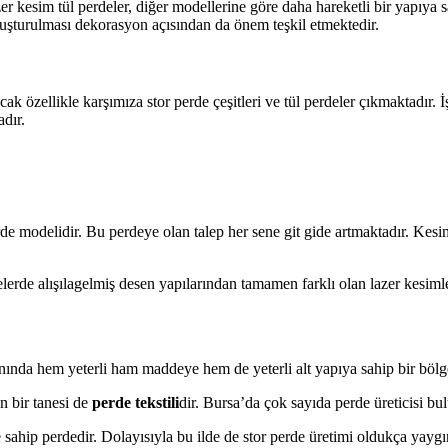
r kesim tül perdeler, diğer modellerine göre daha hareketli bir yapıya s
luşturulması dekorasyon açısından da önem teşkil etmektedir.
 özellikle karşımıza stor perde çeşitleri ve tül perdeler çıkmaktadır. İ
dır.
erde modelidir. Bu perdeye olan talep her sene git gide artmaktadır. Ke
lerde alışılagelmiş desen yapılarından tamamen farklı olan lazer kesimle
alanında hem yeterli ham maddeye hem de yeterli alt yapıya sahip bir bölg
en bir tanesi de
perde tekstili
dir. Bursa’da çok sayıda perde üreticisi b
ahip perdedir. Dolayısıyla bu ilde de stor perde üretimi oldukça yaygı