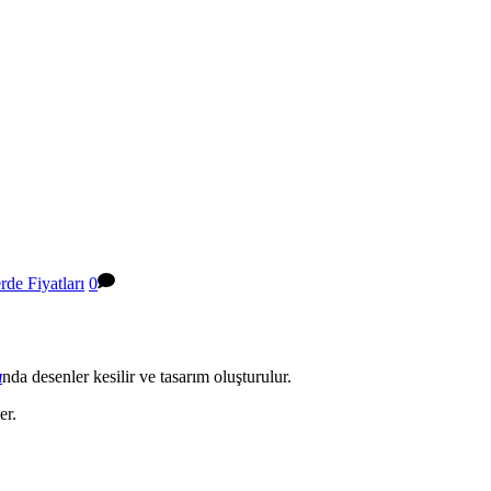
rde Fiyatları
0
ı
nda desenler kesilir ve tasarım oluşturulur.
er.