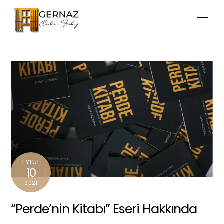
Skip
Back
Men
to
To
content
Top
EYLÜL
10
2021
“Perde’nin Kitabı” Eseri Hakkında