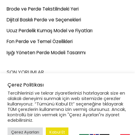
Brode ve Perde Tekstilindeki Yeri
Dijital Baskılı Perde ve Seçenekleri
Ucuz Perdelik Kumaş Model ve Fiyatları
Fon Perde ve Temel Özellikleri
Işığı Yöneten Perde Modeli Tasarımı
SON YORUMLAR
Çerez Politikası
26. İstanbul Uluslararası Ev Tekstili Fuarı
için
EVTEKS (Ev
Tercihlerinizi ve tekrar ziyaretlerinizi hatırlayarak size en
Tekstili Fuarı) Ertelenme Kararı - Gernaz Tekstil
alakalı deneyimi sunmak için web sitemizde çerezler
kullanıyoruz. “Tümünü Kabul Et” seçeneğine tıklayarak
CNR Expo Hakkında Her Şey
için
EVTEKS (Ev Tekstili
TÜM çerezlerin kullanımına izin vermiş olursunuz. Ancak,
Fuarı) Ertelenme Kararı - Gernaz Tekstil
kontrollü bir izin vermek için "Çerez Ayarları"nı ziyaret
edebilirsiniz.
Çerez Ayarları
Kabul Et