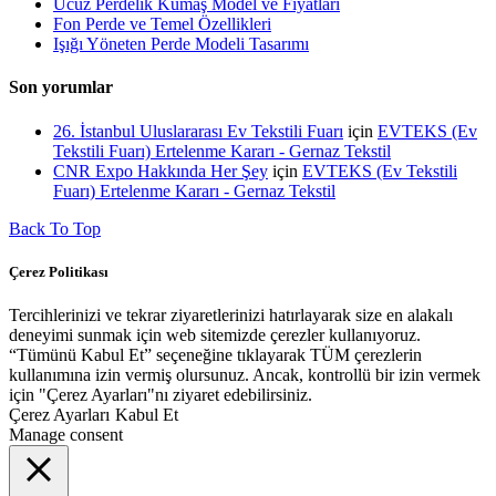
Ucuz Perdelik Kumaş Model ve Fiyatları
Fon Perde ve Temel Özellikleri
Işığı Yöneten Perde Modeli Tasarımı
Son yorumlar
26. İstanbul Uluslararası Ev Tekstili Fuarı
için
EVTEKS (Ev
Tekstili Fuarı) Ertelenme Kararı - Gernaz Tekstil
CNR Expo Hakkında Her Şey
için
EVTEKS (Ev Tekstili
Fuarı) Ertelenme Kararı - Gernaz Tekstil
Back To Top
Çerez Politikası
Tercihlerinizi ve tekrar ziyaretlerinizi hatırlayarak size en alakalı
deneyimi sunmak için web sitemizde çerezler kullanıyoruz.
“Tümünü Kabul Et” seçeneğine tıklayarak TÜM çerezlerin
kullanımına izin vermiş olursunuz. Ancak, kontrollü bir izin vermek
için "Çerez Ayarları"nı ziyaret edebilirsiniz.
Çerez Ayarları
Kabul Et
Manage consent