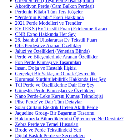
Green Screen (Yeşil Perde) Background
Akordiyon Perde (Cam Balkon Perdesi)
Perdenin Kitabı Tüm Ters Köşeler
“Perde’nin Kitabı” Eseri Hakkında
2021 Perde Modelleri ve Trendler
EVTEKS (Ev Tekstili Fuarı) Ertelenme Kararı
CNR Expo Hakkında Her Şey
26. İstanbul Uluslararası Ev Tekstili Fuarı
Ofis Perdesi ve Aranan Özellikler
Jaluzi ve Özellikleri (Venetian Blinds)
Perde ve Bileşenlerinde Aranan Özellikler
Fon Perde Kumaşı ve Tasarımları
İnsan, Doğa ve Hastalık İlişkisi
Gerçekçi Bir Yaklaşım Olarak Çevrecilik
Kurumsal Sürdürülebilirlik Hakkında Her Şey
Tül Perde ve Özelliklerine Dair Her Şey
Güneşlik Perde Kumaşları ve Özellikleri
Nano Perde-Leke Karşıtı Kumaş Teknolojisi
Plise Perde’ye Dair Tüm Detaylar
Solar Curtain-Elektrik Üreten Akıllı Perde
Jaqueline Groag- Bir Başarının Tasarımı
Hakkımızda Bilmediklerinizi Öğrenmeye Ne Dersiniz?
Zebra Perde ve Temel Hususları
Brode ve Perde Tekstilindeki Yeri
Dijital Baskılı Perde ve Seçenekleri