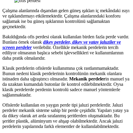
Çalışma alanlarında dışarıdan gelen güneş ışıkları iç mekândaki ısıyı
ve ışıklandırmayı etkilemektedir. Çalışma alanlarındaki konforu
sağlamak ise bu güneş ışıklarının kontrolünü sağlamaktan
geçmektedir.
Bakıldığında ofis perdesi olarak kullanılan birden fazla perde vardır.
Bunlara örnek olarak
dikey perdeler, dikey ve yatay jaluziler ve
screen perdeler
verilebilir. Özellikle mekanik perdelerin tercih
ediliyor olmasının başlıca sebebi işlevsellikleri ve kullanımlarının
daha pratik olmalarıdır.
Klasik perdelerin ofislerde kullanımına çok rastlanmamaktadır.
Bunun nedeni klasik perdelerinin kontrolünün mekanik olanlara
istinaden daha uğraştırıcı olmasıdır.
Mekanik perdeler
in manuel ya
da uzaktan kumandalı butonlar ile kontrol edilebilmektedir. Oysa
klasik perdelerde perdenin kontrolü sadece manuel yöntemlerle
sağlanmaktadır.
Ofislerde kullanılan en yaygın perde tipi jaluzi perdelerdir. Jaluzi
perdeler mekanik sisteme sahip bir perde çeşididir. Yapıları yatay ya
da dikey olarak art arda sıralanmış şeritlerden oluşmaktadır. Bu
şeritler plastik, alüminyum ve ahşap olabilmektedir. Ancak jaluzi
perdelerin yapılarında farklı elementler de kullanılabilmektedir.