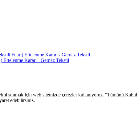
ili Fuarı) Ertelenme Kararı - Gernaz Tekstil
 Ertelenme Kararı - Gernaz Tekstil
 deneyimi sunmak için web sitemizde çerezler kullanıyoruz. “Tümünü Kabu
aret edebilirsiniz.