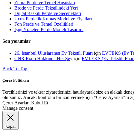
Zebra Perde ve Temel Hususları
Brode ve Perde Tekstilindeki Yeri
Dijital Baskılı Perde ve Seçenekleri
Ucuz Perdelik Kumaş Model ve Fiyatları
Fon Perde ve Temel Özellikleri
Işığı Yöneten Perde Modeli Tasarımı
Son yorumlar
26. İstanbul Uluslararası Ev Tekstili Fuarı
için
EVTEKS (Ev Tekst
CNR Expo Hakkında Her Şey
için
EVTEKS (Ev Tekstili Fuarı)
Back To Top
Çerez Politikası
Tercihlerinizi ve tekrar ziyaretlerinizi hatırlayarak size en alakalı
olursunuz. Ancak, kontrollü bir izin vermek için "Çerez Ayarları"nı ziy
Çerez Ayarları
Kabul Et
Manage consent
Kapat