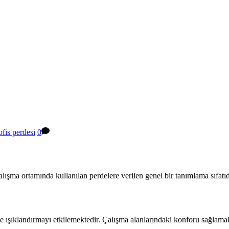
ofis perdesi
0
alışma ortamında kullanılan perdelere verilen genel bir tanımlama sıfatıd
 ve ışıklandırmayı etkilemektedir. Çalışma alanlarındaki konforu sağlam