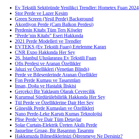
Ev Tekstili Sektöründe Yenilikçi Trendler: Hometex Fuarı 2024
Stor Perde ve Lazer Kesim
Green Screen (Yeşil Perde) Background
Akordiyon Perde (Cam Balkon Perdesi)
Perdenin Kitabı Tüm Ters Köşeler
“Perde’nin Kitabı” Eseri Hakkında
2021 Perde Modelleri ve Trendler
EVTEKS (Ev Tekstili Fuarı) Ertelenme Kararı
CNR Expo Hakkında Her Şey
26. İstanbul Uluslararası Ev Tekstili Fuarı
Ofis Perdesi ve Aranan Özellikler
Jaluzi ve Özellikleri (Venetian Blinds)
Perde ve Bileşenlerinde Aranan Özellikler
Fon Perde Kumaşı ve Tasarımları
İnsan, Doğa ve Hastalık İlişkisi
Gerçekçi Bir Yaklaşım Olarak Çevrecilik
Kurumsal Sürdürülebilirlik Hakkında Her Şey
Tül Perde ve Özelliklerine Dair Her Şey
Güneşlik Perde Kumaşları ve Özellikleri
Nano Perde-Leke Karşıtı Kumaş Teknolojisi
Plise Perde’ye Dair Tüm Detaylar
Solar Curtain-Elektrik Üreten Akıllı Perde
Jaqueline Groag- Bir Başarının Tasarımı
Hakkımızda Bilmediklerinizi Öğrenmeye Ne Dersiniz?