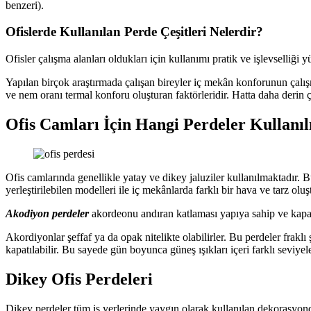
benzeri).
Ofislerde Kullanılan Perde Çeşitleri Nelerdir?
Ofisler çalışma alanları oldukları için kullanımı pratik ve işlevselliği y
Yapılan birçok araştırmada çalışan bireyler iç mekân konforunun çalışmal
ve nem oranı termal konforu oluşturan faktörleridir. Hatta daha derin 
Ofis Camları İçin Hangi Perdeler Kullanıl
Ofis camlarında genellikle yatay ve dikey jaluziler kullanılmaktadır.
yerleştirilebilen modelleri ile iç mekânlarda farklı bir hava ve tarz ol
Akodiyon perdeler
akordeonu andıran katlaması yapıya sahip ve kapat
Akordiyonlar şeffaf ya da opak nitelikte olabilirler. Bu perdeler fraklı
kapatılabilir. Bu sayede gün boyunca güneş ışıkları içeri farklı seviyele
Dikey Ofis Perdeleri
Dikey perdeler tüm iş yerlerinde yaygın olarak kullanılan dekorasyond