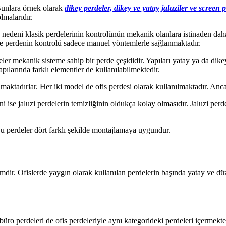
 Bunlara örnek olarak
dikey perdeler, dikey ve yatay jaluziler ve screen 
lmalarıdır.
nedeni klasik perdelerinin kontrolünün mekanik olanlara istinaden daha
rde perdenin kontrolü sadece manuel yöntemlerle sağlanmaktadır.
deler mekanik sisteme sahip bir perde çeşididir. Yapıları yatay ya da dikey
pılarında farklı elementler de kullanılabilmektedir.
ılmaktadırlar. Her iki model de ofis perdesi olarak kullanılmaktadır. Anc
i ise jaluzi perdelerin temizliğinin oldukça kolay olmasıdır. Jaluzi perde
Bu perdeler dört farklı şekilde montajlamaya uygundur.
simdir. Ofislerde yaygın olarak kullanılan perdelerin başında yatay ve düz
üro perdeleri de ofis perdeleriyle aynı kategorideki perdeleri içermekted