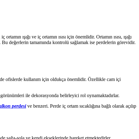
ortamın ışığı ve iç ortamın ısısı için önemlidir. Ortamın ısısı, ışığı
r. Bu değerlerin tamamında kontrolü sağlamak ise perdelerin görevidir.
e ofislerde kullanım için oldukça önemlidir. Özellikle cam içi
örünümleri ile dekorasyonda belirleyici rol oynamaktadırlar.
lkon perdesi
ve benzeri. Perde iç ortam sıcaklığına bağlı olarak açılıp
de sağa-sola ve kendi ekseklerinde hareket etmektedirler.