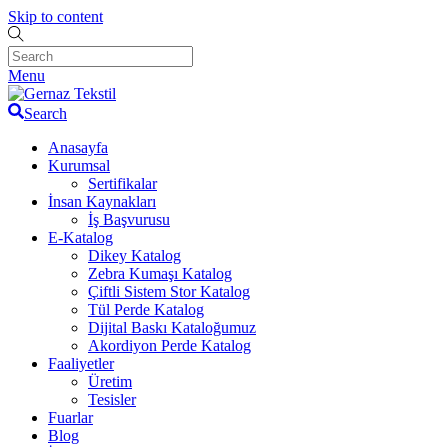
Skip to content
Menu
Search
Anasayfa
Kurumsal
Sertifikalar
İnsan Kaynakları
İş Başvurusu
E-Katalog
Dikey Katalog
Zebra Kumaşı Katalog
Çiftli Sistem Stor Katalog
Tül Perde Katalog
Dijital Baskı Kataloğumuz
Akordiyon Perde Katalog
Faaliyetler
Üretim
Tesisler
Fuarlar
Blog