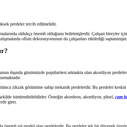
üksek perdeler tercih edilmelidir.
arında oldukça önemli olduğunu belirtmişlerdir. Çalışan bireyler için iç 
çalışmalarda ofisin dekorasyonunun da çalışanları etkilediği saptanmıştı
ır?
 Bunun dışında günümüzde popülaritesi artmakta olan akordiyon perdelerd
uşturmaktadır.
ılınca zikzak görünüme sahip mekanik perdelerdir. Bu perdeler keskin g
 şekilde isimlendirilebilirler. Örneğin akordeon, akordiyon, plisel,
cam ba
rde girer.
a önemli rol model olan perdelerdir. Bu perdeler tek bir düzenek üzerin