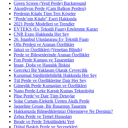
Green Screen (Yeşil Perde) Background
Akordiyon Perde (Cam Balkon Perdesi)
Perdenin Kitabı Tüm Ters Köşeler
“Perde’nin Kitabı” Eseri Hakkında
2021 Perde Modelleri ve Trendler
EVTEKS (Ev Tekstili Fuarı) Ertelenme Kararı
CNR Expo Hakkında Her Şey
26. İstanbul Uluslararası Ev Tekstili Fuarı
Ofis Perdesi ve Aranan Özellikler
Jaluzi ve Özellikleri (Venetian Blinds)
Perde ve Bileşenlerinde Aranan Özellikler
Fon Perde Kumaşı ve Tasarımları
İnsan, Doğa ve Hastalık İlişkisi
Gerçekçi Bir Yaklaşım Olarak Çevrecilik
Kurumsal Sürdürülebilirlik Hakkında Her Şey
Tül Perde ve Özelliklerine Dair Her Şey
Güneşlik Perde Kumaşları ve Özellikleri
Nano Perde-Leke Karşıtı Kumaş Teknolojisi
Plise Perde’ye Dair Tüm Detaylar
Solar Curtain-Elektrik Üreten Akıllı Perde
Jaqueline Groag- Bir Başarının Tasarımı
Hakkımızda Bilmediklerinizi Öğrenmeye Ne Dersiniz?
Zebra Perde ve Temel Hususları
Brode ve Perde Tekstilindeki Yeri
Dijital Baskılı Perde ve Seçenekleri