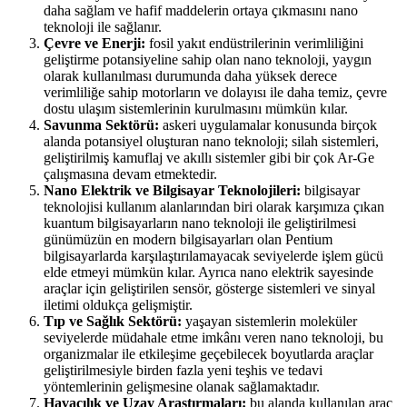
daha sağlam ve hafif maddelerin ortaya çıkmasını nano
teknoloji ile sağlanır.
Çevre ve Enerji:
fosil yakıt endüstrilerinin verimliliğini
geliştirme potansiyeline sahip olan nano teknoloji, yaygın
olarak kullanılması durumunda daha yüksek derece
verimliliğe sahip motorların ve dolayısı ile daha temiz, çevre
dostu ulaşım sistemlerinin kurulmasını mümkün kılar.
Savunma Sektörü:
askeri uygulamalar konusunda birçok
alanda potansiyel oluşturan nano teknoloji; silah sistemleri,
geliştirilmiş kamuflaj ve akıllı sistemler gibi bir çok Ar-Ge
çalışmasına devam etmektedir.
Nano Elektrik ve Bilgisayar Teknolojileri:
bilgisayar
teknolojisi kullanım alanlarından biri olarak karşımıza çıkan
kuantum bilgisayarların nano teknoloji ile geliştirilmesi
günümüzün en modern bilgisayarları olan Pentium
bilgisayarlarda karşılaştırılamayacak seviyelerde işlem gücü
elde etmeyi mümkün kılar. Ayrıca nano elektrik sayesinde
araçlar için geliştirilen sensör, gösterge sistemleri ve sinyal
iletimi oldukça gelişmiştir.
Tıp ve Sağlık Sektörü:
yaşayan sistemlerin moleküler
seviyelerde müdahale etme imkânı veren nano teknoloji, bu
organizmalar ile etkileşime geçebilecek boyutlarda araçlar
geliştirilmesiyle birden fazla yeni teşhis ve tedavi
yöntemlerinin gelişmesine olanak sağlamaktadır.
Havacılık ve Uzay Araştırmaları:
bu alanda kullanılan araç