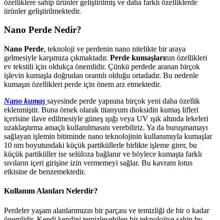
özelliklere sahip ürünler geliştirilmiş ve daha farklı özelliklerde
ürünler geliştirilmektedir.
Nano Perde Nedir?
Nano Perde
, teknoloji ve perdenin nano nitelikte bir araya
gelmesiyle karşımıza çıkmaktadır.
Perde kumaşları
nın özellikleri
ev tekstili için oldukça önemlidir. Çünkü perdede aranan birçok
işlevin kumaşla doğrudan orantılı olduğu ortadadır. Bu nedenle
kumaşın özellikleri perde için önem arz etmektedir.
Nano kumaş
sayesinde perde yapısına birçok yeni daha özellik
eklenmiştir. Buna örnek olarak titanyum dioksidin kumaş lifleri
içerisine ilave edilmesiyle güneş ışığı veya UV ışık altında lekeleri
uzaklaştırma amaçlı kullanılmasını verebiliriz. Ya da buruşmamayı
sağlayan işlemin bitiminde nano teknolojinin kullanımıyla kumaşlar
10 nm boyutundaki küçük partiküllerle birlikte işleme girer, bu
küçük partiküller ise selüloza bağlanır ve böylece kumaşta farklı
sıvıların içeri girişine izin vermemeyi sağlar. Bu kavram lotus
etkisine de benzemektedir.
Kullanım Alanları Nelerdir?
Perdeler yaşam alanlarımızın bir parçası ve temizliği de bir o kadar
önemlidir. Kendi kendini temizleyebilen bir teknolojiye sahip bu