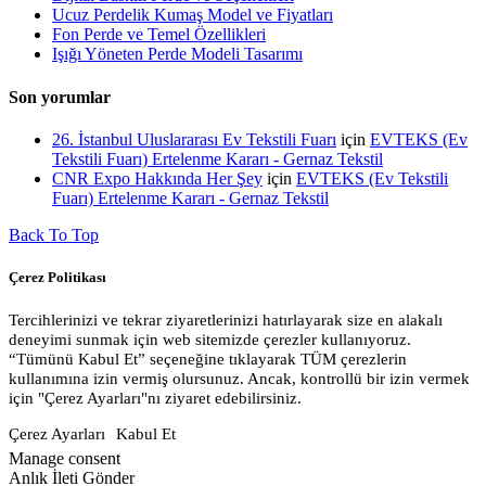
Ucuz Perdelik Kumaş Model ve Fiyatları
Fon Perde ve Temel Özellikleri
Işığı Yöneten Perde Modeli Tasarımı
Son yorumlar
26. İstanbul Uluslararası Ev Tekstili Fuarı
için
EVTEKS (Ev
Tekstili Fuarı) Ertelenme Kararı - Gernaz Tekstil
CNR Expo Hakkında Her Şey
için
EVTEKS (Ev Tekstili
Fuarı) Ertelenme Kararı - Gernaz Tekstil
Back To Top
Çerez Politikası
Tercihlerinizi ve tekrar ziyaretlerinizi hatırlayarak size en alakalı
deneyimi sunmak için web sitemizde çerezler kullanıyoruz.
“Tümünü Kabul Et” seçeneğine tıklayarak TÜM çerezlerin
kullanımına izin vermiş olursunuz. Ancak, kontrollü bir izin vermek
için "Çerez Ayarları"nı ziyaret edebilirsiniz.
Çerez Ayarları
Kabul Et
Manage consent
Anlık İleti Gönder