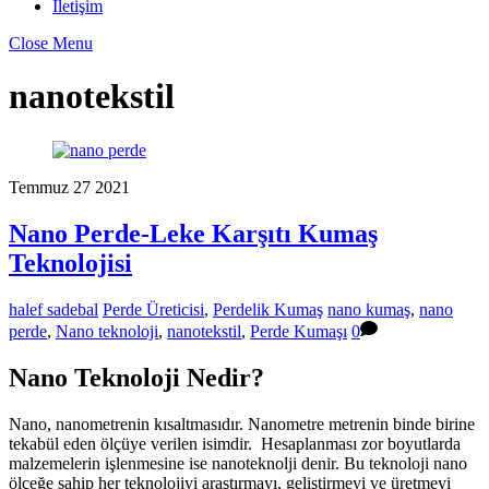
İletişim
Close Menu
nanotekstil
Temmuz
27
2021
Nano Perde-Leke Karşıtı Kumaş
Teknolojisi
halef sadebal
Perde Üreticisi
,
Perdelik Kumaş
nano kumaş
,
nano
perde
,
Nano teknoloji
,
nanotekstil
,
Perde Kumaşı
0
Nano Teknoloji Nedir?
Nano, nanometrenin kısaltmasıdır. Nanometre metrenin binde birine
tekabül eden ölçüye verilen isimdir. Hesaplanması zor boyutlarda
malzemelerin işlenmesine ise nanoteknolji denir. Bu teknoloji nano
ölçeğe sahip her teknolojiyi araştırmayı, geliştirmeyi ve üretmeyi