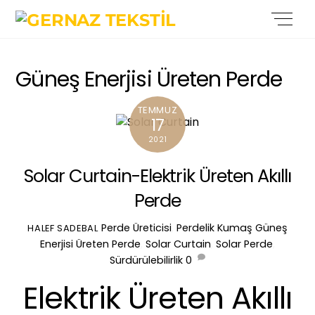
Skip
Back
Men
to
To
content
Top
Güneş Enerjisi Üreten Perde
TEMMUZ
17
2021
Solar Curtain-Elektrik Üreten Akıllı
Perde
Perde Üreticisi
,
Perdelik Kumaş
Güneş
HALEF SADEBAL
Enerjisi Üreten Perde
,
Solar Curtain
,
Solar Perde
,
Sürdürülebilirlik
0
Elektrik Üreten Akıllı