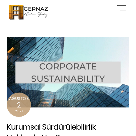
Skip
Back
Men
to
To
content
Top
AĞUSTOS
2
2021
Kurumsal Sürdürülebilirlik