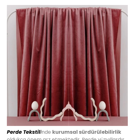
Perde Tekstil
i
nde
kurumsal sürdürülebilirlik
oldukça önem arz etmektedir. Perde yüzyıllardır