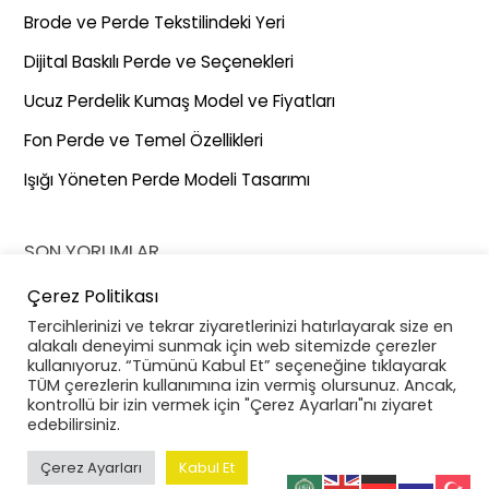
Brode ve Perde Tekstilindeki Yeri
Dijital Baskılı Perde ve Seçenekleri
Ucuz Perdelik Kumaş Model ve Fiyatları
Fon Perde ve Temel Özellikleri
Işığı Yöneten Perde Modeli Tasarımı
SON YORUMLAR
Çerez Politikası
26. İstanbul Uluslararası Ev Tekstili Fuarı
için
EVTEKS (Ev
Tercihlerinizi ve tekrar ziyaretlerinizi hatırlayarak size en
Tekstili Fuarı) Ertelenme Kararı - Gernaz Tekstil
alakalı deneyimi sunmak için web sitemizde çerezler
kullanıyoruz. “Tümünü Kabul Et” seçeneğine tıklayarak
CNR Expo Hakkında Her Şey
için
EVTEKS (Ev Tekstili
TÜM çerezlerin kullanımına izin vermiş olursunuz. Ancak,
Fuarı) Ertelenme Kararı - Gernaz Tekstil
kontrollü bir izin vermek için "Çerez Ayarları"nı ziyaret
edebilirsiniz.
Çerez Ayarları
Kabul Et