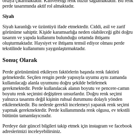
ortaya çıkarmaktadır. Kahverengi renk huzur sağlamaktadır. Bu renk
perde tasarımında aktif rol almaktadır.
Siyah
Siyah karanlığı ve üzüntüyü ifade etmektedir. Ciddi, asil ve zarif
görünüme sahiptir. Kişide karamsarlığa neden olabileceği gibi doğru
tasarım ve yapıda kullanımı bulunduğu ortamda ihtişamı
oluşturmaktadır. Haysiyet ve ihtişamı temsil ediyor olması perde
tekstilinde kullanımını yaygınlaştırmaktadır.
Sonuç Olarak
Perde görünümünü etkileyen faktörlerin başında renk faktörü
gelmektedir. Seçilen rengin perde yapısıyla uyumu aynı zamanda
kullanılacağı alanla uyumunu doğru şekilde belirlemek
gerekmektedir. Perde kullanılacak alanın boyutu ve pencere-camın
boyutu renk seçimini değiştiren unsurlardır. Doğru renk seçimi
yalnızca tasarımı değil kişinin ruhsal durumunu dolaylı yönden
etkilemektedir. Bu nedenle gerekli incelemeyi yaparak renk seçimi
yapmak gerekmektedir. Perde kullanımında renk olgusu, ev tekstili
bütünün tamamlayıcısıdır.
Perdeye dair güncel bilgileri takip etmek için instagram ve facebook
adreslerimizi inceleyebilirsiniz.