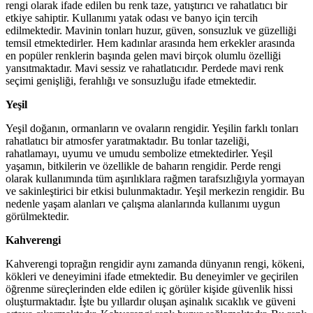
rengi olarak ifade edilen bu renk taze, yatıştırıcı ve rahatlatıcı bir
etkiye sahiptir. Kullanımı yatak odası ve banyo için tercih
edilmektedir. Mavinin tonları huzur, güven, sonsuzluk ve güzelliği
temsil etmektedirler. Hem kadınlar arasında hem erkekler arasında
en popüler renklerin başında gelen mavi birçok olumlu özelliği
yansıtmaktadır. Mavi sessiz ve rahatlatıcıdır. Perdede mavi renk
seçimi genişliği, ferahlığı ve sonsuzluğu ifade etmektedir.
Yeşil
Yeşil doğanın, ormanların ve ovaların rengidir. Yeşilin farklı tonları
rahatlatıcı bir atmosfer yaratmaktadır. Bu tonlar tazeliği,
rahatlamayı, uyumu ve umudu sembolize etmektedirler. Yeşil
yaşamın, bitkilerin ve özellikle de baharın rengidir. Perde rengi
olarak kullanımında tüm aşırılıklara rağmen tarafsızlığıyla yormayan
ve sakinleştirici bir etkisi bulunmaktadır. Yeşil merkezin rengidir. Bu
nedenle yaşam alanları ve çalışma alanlarında kullanımı uygun
görülmektedir.
Kahverengi
Kahverengi toprağın rengidir aynı zamanda dünyanın rengi, kökeni,
kökleri ve deneyimini ifade etmektedir. Bu deneyimler ve geçirilen
öğrenme süreçlerinden elde edilen iç görüler kişide güvenlik hissi
oluşturmaktadır. İşte bu yıllardır oluşan aşinalık sıcaklık ve güveni