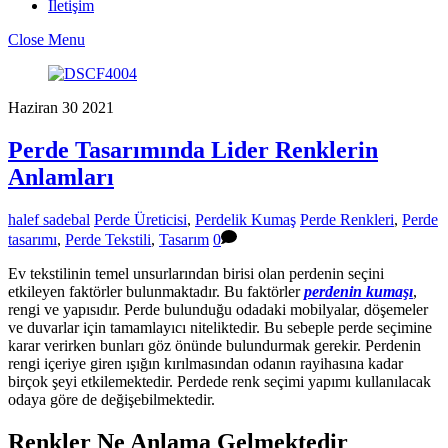
İletişim
Close Menu
Haziran
30
2021
Perde Tasarımında Lider Renklerin
Anlamları
halef sadebal
Perde Üreticisi
,
Perdelik Kumaş
Perde Renkleri
,
Perde
tasarımı
,
Perde Tekstili
,
Tasarım
0
Ev tekstilinin temel unsurlarından birisi olan perdenin seçini
etkileyen faktörler bulunmaktadır. Bu faktörler
perdenin kumaşı
,
rengi ve yapısıdır. Perde bulunduğu odadaki mobilyalar, döşemeler
ve duvarlar için tamamlayıcı niteliktedir. Bu sebeple perde seçimine
karar verirken bunları göz önünde bulundurmak gerekir. Perdenin
rengi içeriye giren ışığın kırılmasından odanın rayihasına kadar
birçok şeyi etkilemektedir. Perdede renk seçimi yapımı kullanılacak
odaya göre de değişebilmektedir.
Renkler Ne Anlama Gelmektedir