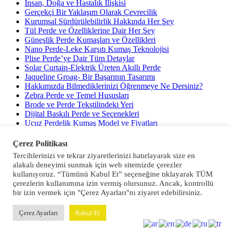
İnsan, Doğa ve Hastalık İlişkisi
Gerçekçi Bir Yaklaşım Olarak Çevrecilik
Kurumsal Sürdürülebilirlik Hakkında Her Şey
Tül Perde ve Özelliklerine Dair Her Şey
Güneşlik Perde Kumaşları ve Özellikleri
Nano Perde-Leke Karşıtı Kumaş Teknolojisi
Plise Perde’ye Dair Tüm Detaylar
Solar Curtain-Elektrik Üreten Akıllı Perde
Jaqueline Groag- Bir Başarının Tasarımı
Hakkımızda Bilmediklerinizi Öğrenmeye Ne Dersiniz?
Zebra Perde ve Temel Hususları
Brode ve Perde Tekstilindeki Yeri
Dijital Baskılı Perde ve Seçenekleri
Ucuz Perdelik Kumaş Model ve Fiyatları
Fon Perde ve Temel Özellikleri
Işığı Yöneten Perde Modeli Tasarımı
Çerez Politikası
Tercihlerinizi ve tekrar ziyaretlerinizi hatırlayarak size en
Son yorumlar
alakalı deneyimi sunmak için web sitemizde çerezler
kullanıyoruz. “Tümünü Kabul Et” seçeneğine tıklayarak TÜM
26. İstanbul Uluslararası Ev Tekstili Fuarı
için
EVTEKS (Ev
çerezlerin kullanımına izin vermiş olursunuz. Ancak, kontrollü
Tekstili Fuarı) Ertelenme Kararı - Gernaz Tekstil
bir izin vermek için "Çerez Ayarları"nı ziyaret edebilirsiniz.
CNR Expo Hakkında Her Şey
için
EVTEKS (Ev Tekstili
Fuarı) Ertelenme Kararı - Gernaz Tekstil
Çerez Ayarları
Kabul Et
Back To Top