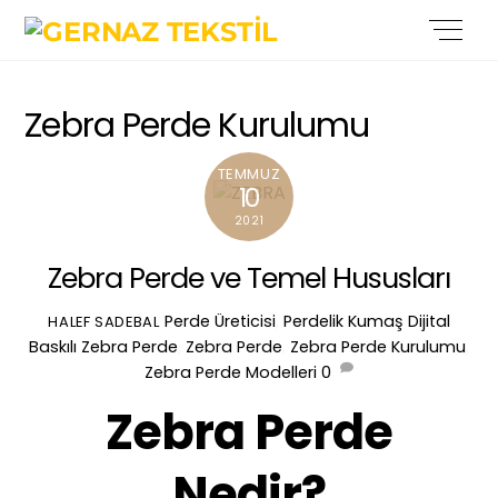
Skip
Back
Men
to
To
content
Top
Zebra Perde Kurulumu
TEMMUZ
10
2021
Zebra Perde ve Temel Hususları
Perde Üreticisi
,
Perdelik Kumaş
Dijital
HALEF SADEBAL
Baskılı Zebra Perde
,
Zebra Perde
,
Zebra Perde Kurulumu
,
Zebra Perde Modelleri
0
Zebra Perde
Nedir?