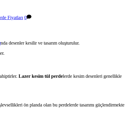
rde Fiyatları
0
ı
nda desenler kesilir ve tasarım oluşturulur.
er.
ahiptirler.
Lazer kesim tül perde
lerde kesim desenleri genellikle
şlevsellikleri ön planda olan bu perdelerde tasarımı güçlendirmekte