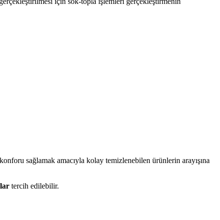
rçekleştirilmesi için sök-topla işlemleri gerçekleştirmenin
da konforu sağlamak amacıyla kolay temizlenebilen ürünlerin arayışına
lar
tercih edilebilir.