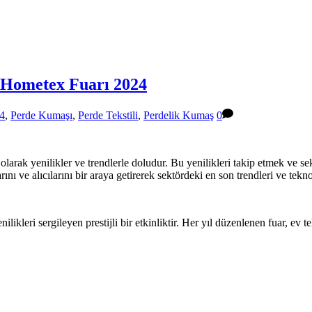
: Hometex Fuarı 2024
4
,
Perde Kumaşı
,
Perde Tekstili
,
Perdelik Kumaş
0
larak yenilikler ve trendlerle doludur. Bu yenilikleri takip etmek ve se
rını ve alıcılarını bir araya getirerek sektördeki en son trendleri ve tekno
likleri sergileyen prestijli bir etkinliktir. Her yıl düzenlenen fuar, ev t