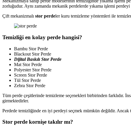
Mekanizmaya sahip perde modellerinin temizliğinde yıkama işlemi pek t
zorluğudur. Aynı zamanda mekanik perdelerde yıkama işlemi perdeyi 
Çift mekanizmalı
stor perde
ler kuru temizleme yöntemleri ile temizlen
Temizliği en kolay perde hangisi?
Bambu Stor Perde
Blackout Stor Perde
Dijital Baskılı Stor Perde
Mat Stor Perde
Polyester Stor Perde
Screen Stor Perde
Tül Stor Perde
Zebra Stor Perde
Tüm perde çeşitlerinde temizleme seçenekleri birbirinden farklıdır. İn
girmektedirler.
Perdede temizliğinde en iyi perdeyi seçmek mümkün değildir. Ancak t
Stor perde kornişe takılır mı?