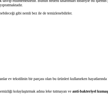
asvip edilmemektedir. Bunun nedeni tasarımları itibariyle bu işlemin ge
yıpratmaktadır.
ebileceği gibi nemli bez ile de temizlenebilirler.
sanlar ev tekstilinin bir parçası olan bu ürünleri kullanırken hayatların
emizliği kolaylaştırmak adına leke tutmayan ve
anti-bakteriyel kumaş