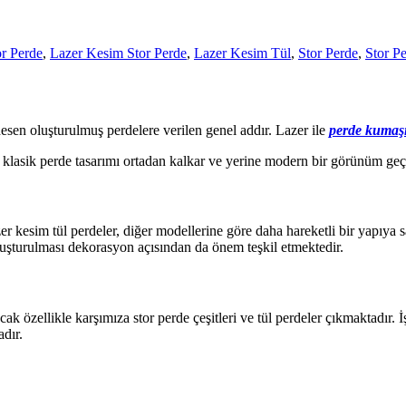
or Perde
,
Lazer Kesim Stor Perde
,
Lazer Kesim Tül
,
Stor Perde
,
Stor Pe
esen oluşturulmuş perdelere verilen genel addır. Lazer ile
perde kumaş
 klasik perde tasarımı ortadan kalkar ve yerine modern bir görünüm geç
r kesim tül perdeler, diğer modellerine göre daha hareketli bir yapıya s
luşturulması dekorasyon açısından da önem teşkil etmektedir.
 özellikle karşımıza stor perde çeşitleri ve tül perdeler çıkmaktadır. İ
dır.