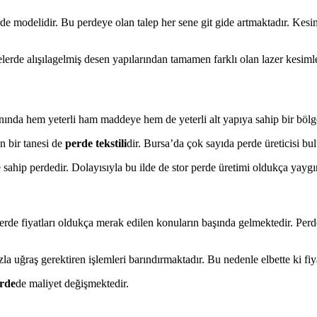
erde modelidir. Bu perdeye olan talep her sene git gide artmaktadır. Ke
lerde alışılagelmiş desen yapılarından tamamen farklı olan lazer kesimle
alanında hem yeterli ham maddeye hem de yeterli alt yapıya sahip bir bölg
en bir tanesi de
perde tekstili
dir. Bursa’da çok sayıda perde üreticisi b
ahip perdedir. Dolayısıyla bu ilde de stor perde üretimi oldukça yaygı
erde fiyatları oldukça merak edilen konuların başında gelmektedir. Per
zla uğraş gerektiren işlemleri barındırmaktadır. Bu nedenle elbette ki fi
erde
de maliyet değişmektedir.