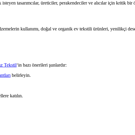
teyen tasarımcılar, üreticiler, perakendeciler ve alıcılar için kritik bir 
elerin kullanımı, doğal ve organik ev tekstili ürünleri, yenilikçi desenl
z Tekstil
‘in bazı önerileri şunlardır:
antları
belirleyin.
lere katılın.