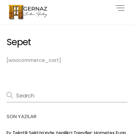
Skip
Back
Men
to
To
content
Top
Sepet
[woocommerce_cart]
SON YAZILAR
Ev Tekstili Sektöründe Yenilikçi Trendler: Hometex Fuarı