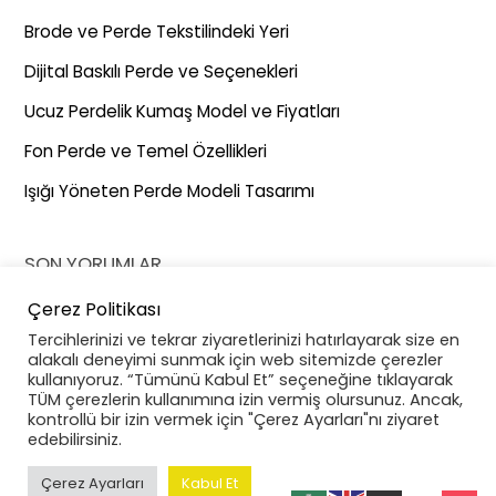
Brode ve Perde Tekstilindeki Yeri
Dijital Baskılı Perde ve Seçenekleri
Ucuz Perdelik Kumaş Model ve Fiyatları
Fon Perde ve Temel Özellikleri
Işığı Yöneten Perde Modeli Tasarımı
SON YORUMLAR
Çerez Politikası
26. İstanbul Uluslararası Ev Tekstili Fuarı
için
EVTEKS (Ev
Tercihlerinizi ve tekrar ziyaretlerinizi hatırlayarak size en
Tekstili Fuarı) Ertelenme Kararı - Gernaz Tekstil
alakalı deneyimi sunmak için web sitemizde çerezler
kullanıyoruz. “Tümünü Kabul Et” seçeneğine tıklayarak
CNR Expo Hakkında Her Şey
için
EVTEKS (Ev Tekstili
TÜM çerezlerin kullanımına izin vermiş olursunuz. Ancak,
Fuarı) Ertelenme Kararı - Gernaz Tekstil
kontrollü bir izin vermek için "Çerez Ayarları"nı ziyaret
edebilirsiniz.
Çerez Ayarları
Kabul Et